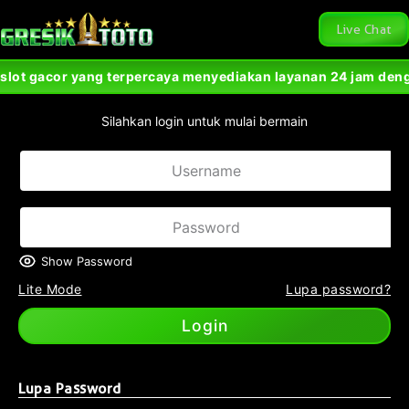
Live Chat
e slot gacor yang terpercaya menyediakan layanan 24 jam den
Silahkan login untuk mulai bermain
Show Password
Lite Mode
Lupa password?
Login
Lupa Password